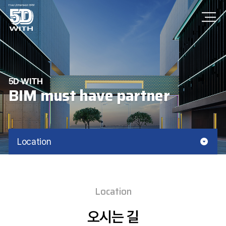
5D WITH
BIM must have partner
Location
Location
오시는 길