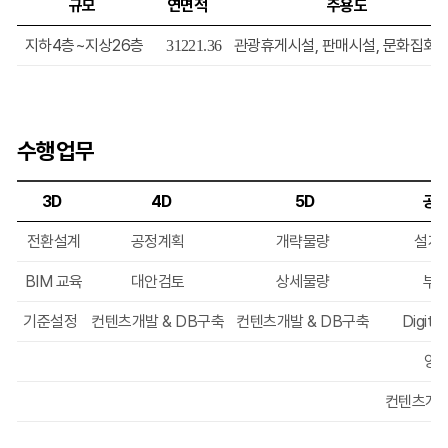
규모
연면적
주용도
지하4층~지상26층
관광휴게시설, 판매시설, 문화집회
31221.36
수행업무
3D
4D
5D
공
전환설계
공정계획
개략물량
설계
BIM 교육
대안검토
상세물량
부재
기준설정
컨텐츠개발 & DB구축
컨텐츠개발 & DB구축
Digita
양
컨텐츠개발
​​ ​ ​