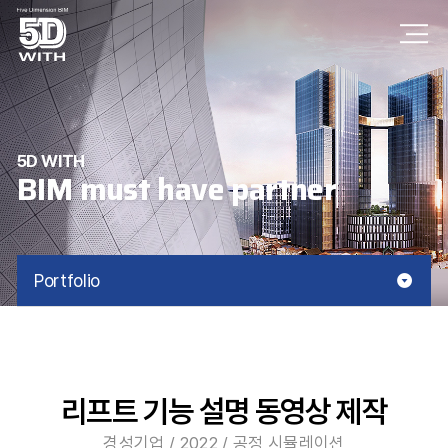
5D WITH
BIM must have partner
Portfolio
리프트 기능 설명 동영상 제작
경성기업
/
2022
/
공정 시뮬레이션